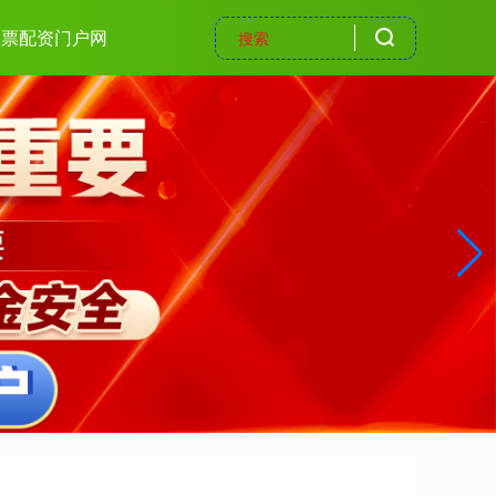
股票配资门户网