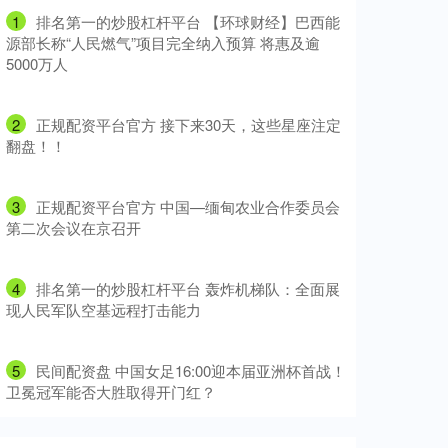
1
​排名第一的炒股杠杆平台 【环球财经】巴西能
源部长称“人民燃气”项目完全纳入预算 将惠及逾
5000万人
2
​正规配资平台官方 接下来30天，这些星座注定
翻盘！！
3
​正规配资平台官方 中国—缅甸农业合作委员会
第二次会议在京召开
4
​排名第一的炒股杠杆平台 轰炸机梯队：全面展
现人民军队空基远程打击能力
5
​民间配资盘 中国女足16:00迎本届亚洲杯首战！
卫冕冠军能否大胜取得开门红？