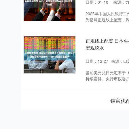
日期：01-10
来源：
2026年中国人民银行
为指导正规线上配资，深
正规线上配资 日本央
宏观脱水
日期：12-27
来源：口
当前美元兑日元汇率于1
持续发酵。央行审议委员
锦富优